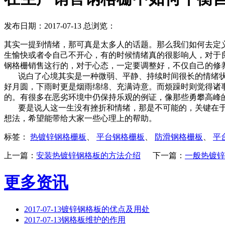
发布日期：2017-07-13 总浏览：
其实一提到情绪，那可真是太多人的话题。那么我们如何去定
生愉快或者令自己不开心，有的时候情绪真的很影响人，对于
钢格栅销售这行的，对于心态，一定要调整好，不仅自己的修
说白了心境其实是一种微弱、平静、持续时间很长的情绪状
好月圆，下雨时更是烟雨绵绵、充满诗意。而烦躁时则觉得诸
的。有很多在恶劣环境中仍保持乐观的例证，像那些勇攀高峰
要是说人这一生没有挫折和情绪，那是不可能的，关键在于
想法，希望能带给大家一些心理上的帮助。
标签：
热镀锌钢格栅板
、
平台钢格栅板
、
防滑钢格栅板
、
平
上一篇：
安装热镀锌钢格板的方法介绍
下一篇：
一般热镀锌
更多资讯
2017-07-13
镀锌钢格板的优点及用处
2017-07-13
钢格板维护的作用