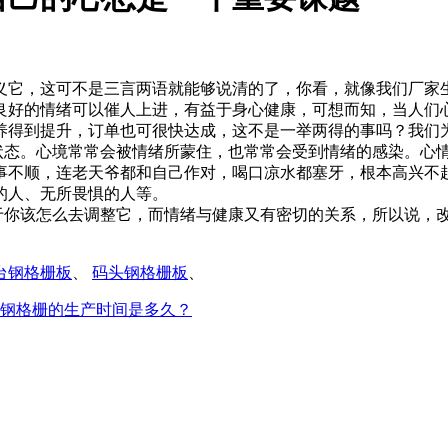
义它，这可不是三言两语就能够说清的了，你看，就像我们厂家
良好的情绪可以催人上进，有益于身心健康，可想而知，当人们
养得到提升，订单也可很快达成，这不是一举两得的事吗？我们
态。心境常常会被情绪所蒙住，也常常会受到情绪的感染。心情
事不顺，连老天爷都和自己作对，喝口凉水都塞牙，根本高兴不
的人、无所畏惧的人等。
你该怎么去调整它，而情绪与健康又有密切的关系，所以说，改
台钢格栅板
、
码头钢格栅板
、
钢格栅的生产时间是多久？